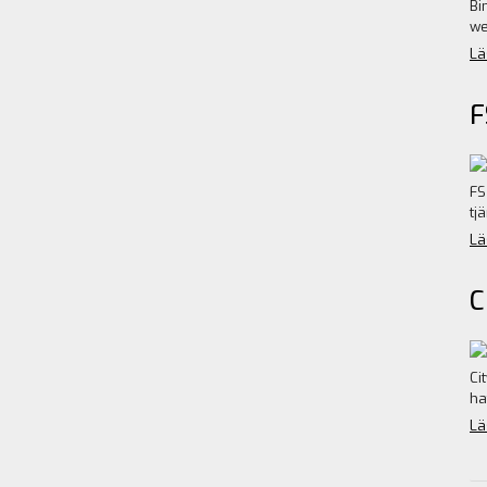
Bi
we
Lä
F
FS
tj
Lä
C
Ci
ha
Lä