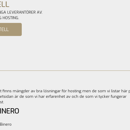
LL
NGA LEVERANTÖRER AV.
IG HOSTING.
TELL
t finns mängder av bra lösningar för hosting men de som vi listar här 
artsidan är de som vi har erfarenhet av och de som vi tycker fungerar
st.
INERO