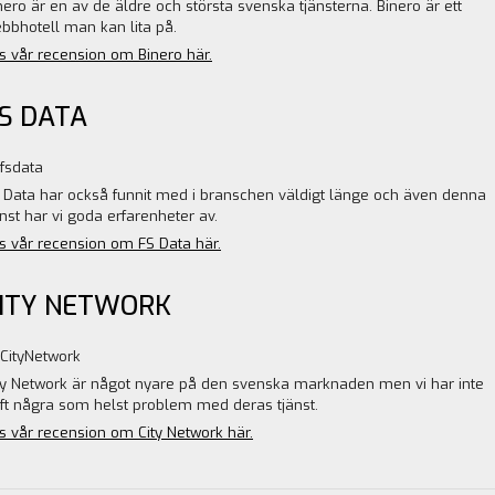
nero är en av de äldre och största svenska tjänsterna. Binero är ett
bbhotell man kan lita på.
s vår recension om Binero här.
S DATA
 Data har också funnit med i branschen väldigt länge och även denna
änst har vi goda erfarenheter av.
s vår recension om FS Data här.
ITY NETWORK
ty Network är något nyare på den svenska marknaden men vi har inte
ft några som helst problem med deras tjänst.
s vår recension om City Network här.