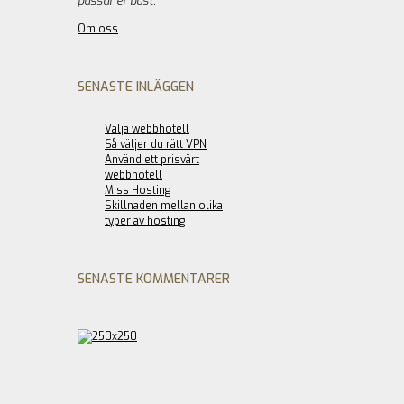
passar er bäst.
Om oss
SENASTE INLÄGGEN
Välja webbhotell
Så väljer du rätt VPN
Använd ett prisvärt
webbhotell
Miss Hosting
Skillnaden mellan olika
typer av hosting
SENASTE KOMMENTARER