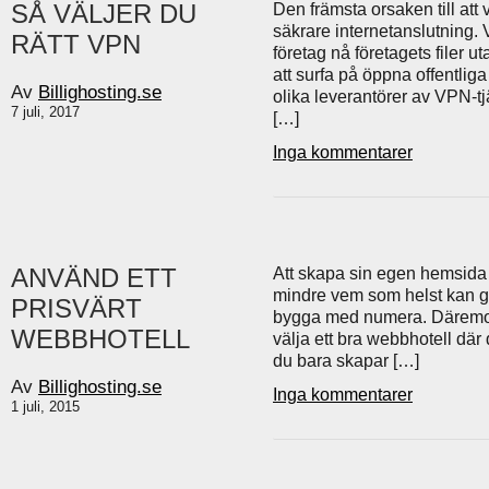
SÅ VÄLJER DU
Den främsta orsaken till att
säkrare internetanslutning.
RÄTT VPN
företag nå företagets filer u
att surfa på öppna offentliga
Av
Billighosting.se
olika leverantörer av VPN-tjä
7 juli, 2017
[…]
Inga kommentarer
ANVÄND ETT
Att skapa sin egen hemsida i
mindre vem som helst kan gö
PRISVÄRT
bygga med numera. Däremot är
WEBBHOTELL
välja ett bra webbhotell där d
du bara skapar […]
Av
Billighosting.se
Inga kommentarer
1 juli, 2015