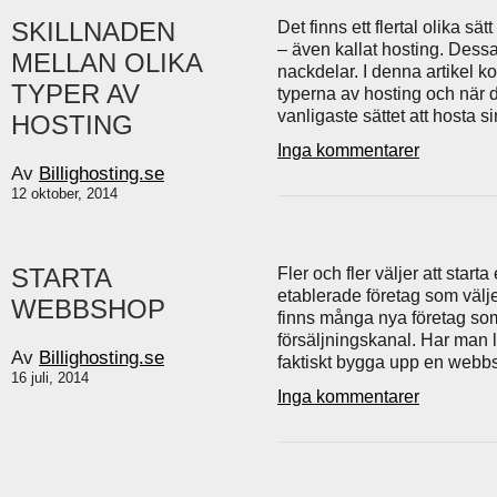
SKILLNADEN
Det finns ett flertal olika sä
– även kallat hosting. Dessa
MELLAN OLIKA
nackdelar. I denna artikel 
TYPER AV
typerna av hosting och när
vanligaste sättet att hosta s
HOSTING
Inga kommentarer
Av
Billighosting.se
12 oktober, 2014
STARTA
Fler och fler väljer att star
etablerade företag som välje
WEBBSHOP
finns många nya företag som
försäljningskanal. Har man 
Av
Billighosting.se
faktiskt bygga upp en webbsh
16 juli, 2014
Inga kommentarer