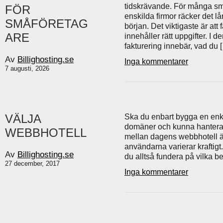
tidskrävande. För många små
FÖR
enskilda firmor räcker det lå
SMÅFÖRETAG
början. Det viktigaste är att 
ARE
innehåller rätt uppgifter. I 
fakturering innebär, vad du 
Av
Billighosting.se
Inga kommentarer
7 augusti, 2026
VÄLJA
Ska du enbart bygga en enklar
domäner och kunna hantera d
WEBBHOTELL
mellan dagens webbhotell är
användarna varierar kraftigt
Av
Billighosting.se
du alltså fundera på vilka b
27 december, 2017
Inga kommentarer