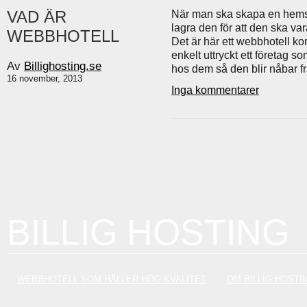
VAD ÄR
När man ska skapa en hems
lagra den för att den ska va
WEBBHOTELL
Det är här ett webbhotell ko
enkelt uttryckt ett företag s
Av
Billighosting.se
hos dem så den blir nåbar fr
16 november, 2013
Inga kommentarer
BILLIG HOSTING
WEBBHOTELL SOM HÅLLER HÖG KVALITET
OM BILLIG HOSTI